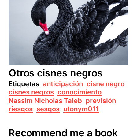
Otros cisnes negros
Etiquetas
anticipación
cisne negro
cisnes negros
conocimiento
Nassim Nicholas Taleb
previsión
riesgos
sesgos
utonym011
Recommend me a book