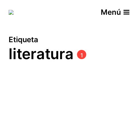
Menú
Etiqueta
literatura
1
Recommend me a book
Etiquetas
descubrimiento
editorial
imparcialidad
lectura
libros
literatura
objetividad
primera página
recomendación
sesgos
utonym010