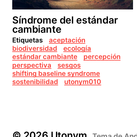
Síndrome del estándar
cambiante
Etiquetas
aceptación
biodiversidad
ecología
estándar cambiante
percepción
perspectiva
sesgos
shifting baseline syndrome
sostenibilidad
utonym010
© 2026 Utonym
Tema de
And