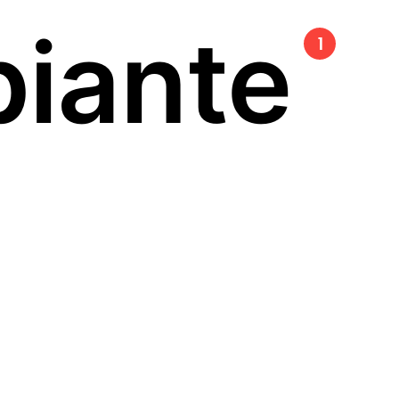
biante
1