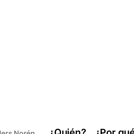
¿Quién?
¿Por qué
ers Norén