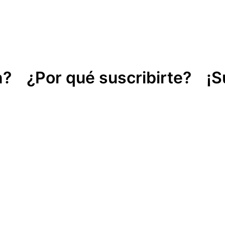
n?
¿Por qué suscribirte?
¡S