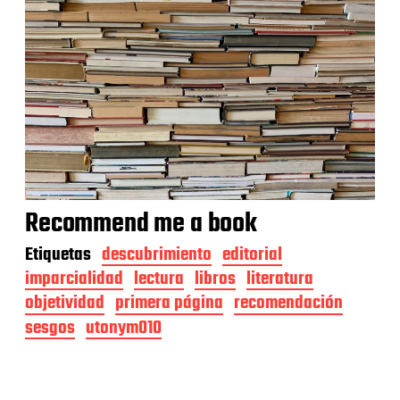
Recommend me a book
Etiquetas
descubrimiento
editorial
imparcialidad
lectura
libros
literatura
objetividad
primera página
recomendación
sesgos
utonym010