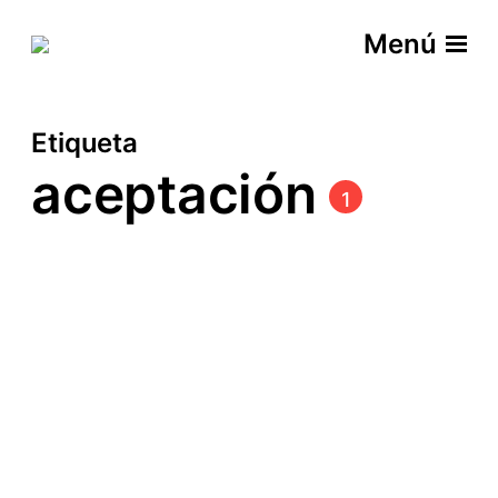
Menú
Etiqueta
aceptación
1
Síndrome del estándar
cambiante
Etiquetas
aceptación
biodiversidad
ecología
estándar cambiante
percepción
perspectiva
sesgos
shifting baseline syndrome