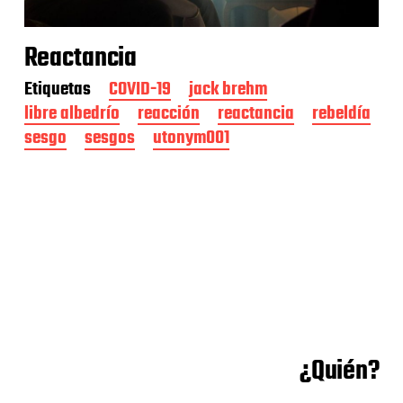
Reactancia
Etiquetas
COVID-19
jack brehm
libre albedrío
reacción
reactancia
rebeldía
sesgo
sesgos
utonym001
¿Quién?