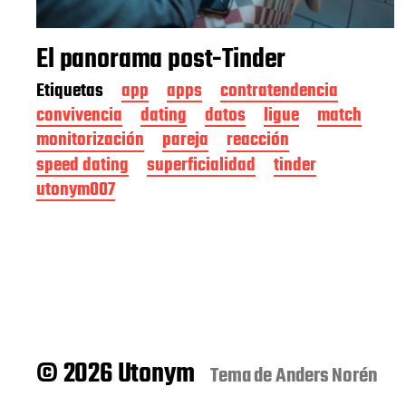
El panorama post-Tinder
Etiquetas
app
apps
contratendencia
convivencia
dating
datos
ligue
match
monitorización
pareja
reacción
speed dating
superficialidad
tinder
utonym007
© 2026 Utonym
Tema de
Anders Norén