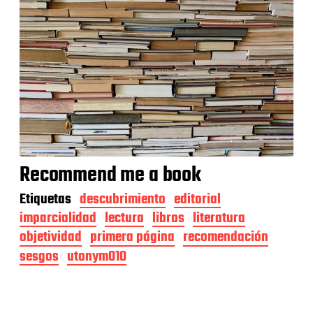
Recommend me a book
Etiquetas
descubrimiento
editorial
imparcialidad
lectura
libros
literatura
objetividad
primera página
recomendación
sesgos
utonym010