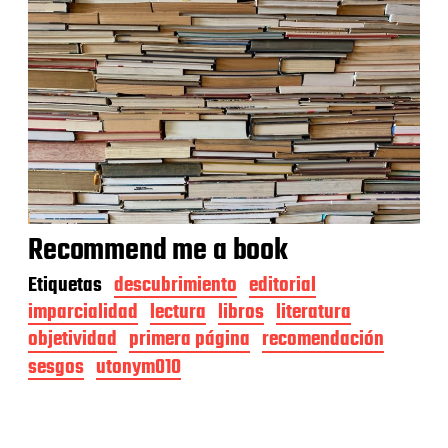
Recommend me a book
Etiquetas
descubrimiento
editorial
imparcialidad
lectura
libros
literatura
objetividad
primera página
recomendación
sesgos
utonym010