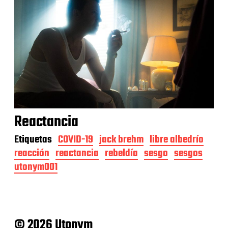
Reactancia
Etiquetas
COVID-19
jack brehm
libre albedrío
reacción
reactancia
rebeldía
sesgo
sesgos
utonym001
© 2026 Utonym