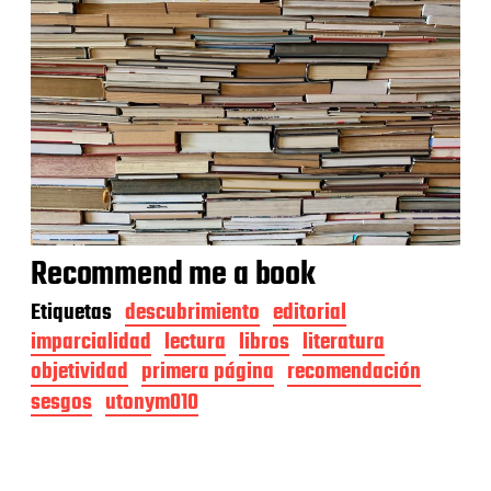
Recommend me a book
Etiquetas
descubrimiento
editorial
imparcialidad
lectura
libros
literatura
objetividad
primera página
recomendación
sesgos
utonym010