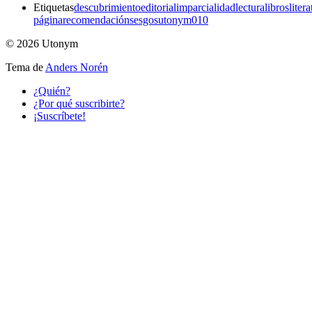
Etiquetas
descubrimiento
editorial
imparcialidad
lectura
libros
litera
página
recomendación
sesgos
utonym010
© 2026 Utonym
Tema de
Anders Norén
¿Quién?
¿Por qué suscribirte?
¡Suscríbete!