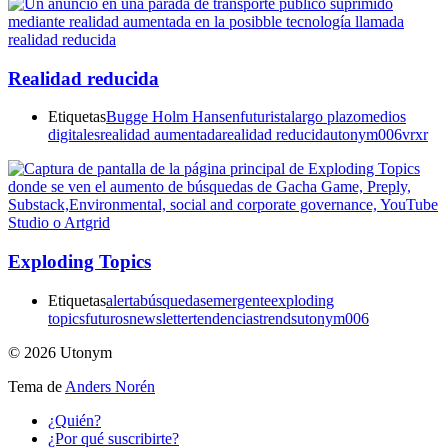
Realidad reducida
Etiquetas
Bugge Holm Hansen
futurista
largo plazo
medios
digitales
realidad aumentada
realidad reducida
utonym006
vr
xr
Exploding Topics
Etiquetas
alerta
búsquedas
emergente
exploding
topics
futuros
newsletter
tendencias
trends
utonym006
© 2026 Utonym
Tema de
Anders Norén
¿Quién?
¿Por qué suscribirte?