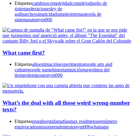
Etiquetas
cambios
complejidad
complejo
diseño de
sistemas
iteraciones
ley de
gall
parches
simplcidad
simple
sistemas
teoría de
sistemas
utonym006
What came first?
Etiquetas
año
estimación
experimento
google arts and
culture
google game
historia
intuición
juego
linea del
tiempo
tiempo
utonym006
What’s the deal with all those weird wrong-number
texts?
Etiquetas
engaño
estafa
mafias
max read
mensaje
número
equivocado
sms
sorprendente
utonym006
whatsapp