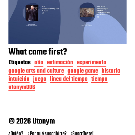
What came first?
Etiquetas
año
estimación
experimento
google arts and culture
google game
historia
intuición
juego
linea del tiempo
tiempo
utonym006
© 2026 Utonym
¿Quién?
¿Por qué suscribirte?
¡Suscríbete!