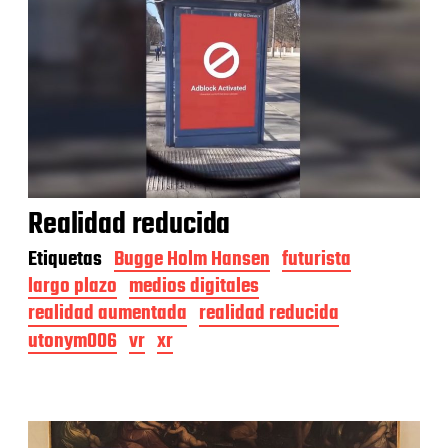
Realidad reducida
Etiquetas
Bugge Holm Hansen
futurista
largo plazo
medios digitales
realidad aumentada
realidad reducida
utonym006
vr
xr