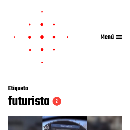
Menú
Etiqueta
futurista
2