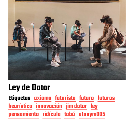
Ley de Dator
Etiquetas
axioma
futurista
futuro
futuros
heurístico
innovación
jim dator
ley
pensamiento
ridículo
tabú
utonym005