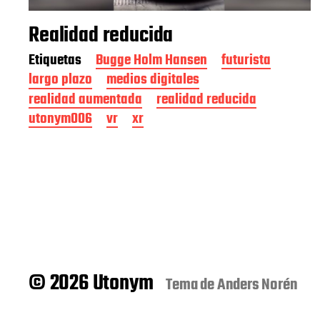
Realidad reducida
Etiquetas
Bugge Holm Hansen
futurista
largo plazo
medios digitales
realidad aumentada
realidad reducida
utonym006
vr
xr
© 2026 Utonym
Tema de
Anders Norén