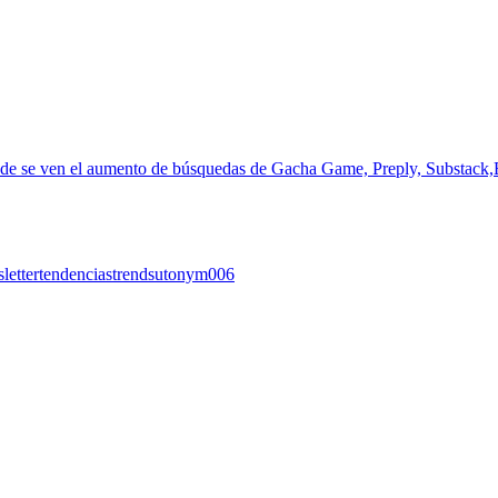
letter
tendencias
trends
utonym006