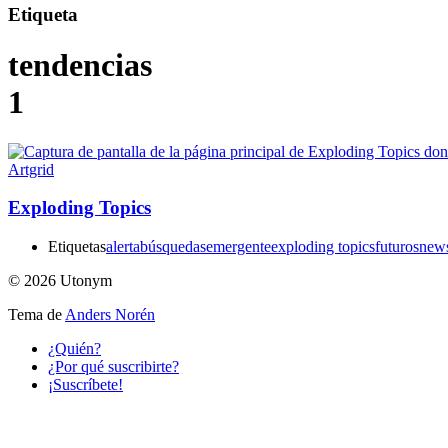
Etiqueta
tendencias
1
Exploding Topics
Etiquetas
alerta
búsquedas
emergente
exploding topics
futuros
news
© 2026 Utonym
Tema de
Anders Norén
¿Quién?
¿Por qué suscribirte?
¡Suscríbete!