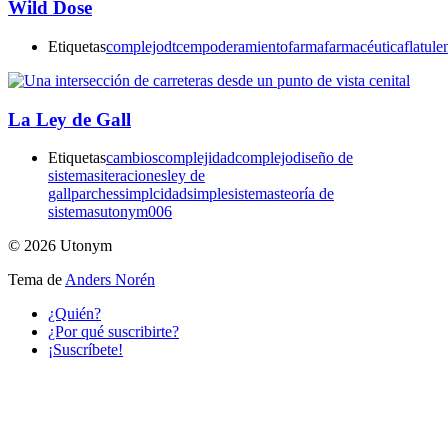
Wild Dose
Etiquetas
complejo
dtc
empoderamiento
farma
farmacéutica
flatule
La Ley de Gall
Etiquetas
cambios
complejidad
complejo
diseño de
sistemas
iteraciones
ley de
gall
parches
simplcidad
simple
sistemas
teoría de
sistemas
utonym006
© 2026 Utonym
Tema de
Anders Norén
¿Quién?
¿Por qué suscribirte?
¡Suscríbete!