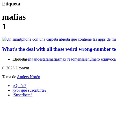
Etiqueta
mafias
1
What’s the deal with all those weird wrong-number te
Etiquetas
engaño
estafa
mafias
max read
mensaje
número equivoc
© 2026 Utonym
Tema de
Anders Norén
¿Quién?
¿Por qué suscribirte?
¡Suscríbete!