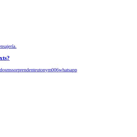
xts?
ado
sms
sorprendente
utonym006
whatsapp