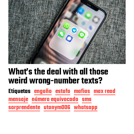
What’s the deal with all those
weird wrong-number texts?
Etiquetas
engaño
estafa
mafias
max read
mensaje
número equivocado
sms
sorprendente
utonym006
whatsapp