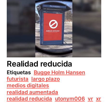
Realidad reducida
Etiquetas
Bugge Holm Hansen
futurista
largo plazo
medios digitales
realidad aumentada
realidad reducida
utonym006
vr
xr