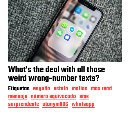
What’s the deal with all those
weird wrong-number texts?
Etiquetas
engaño
estafa
mafias
max read
mensaje
número equivocado
sms
sorprendente
utonym006
whatsapp