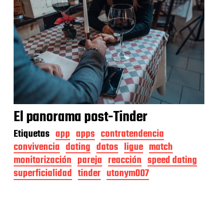
El panorama post-Tinder
Etiquetas
app
apps
contratendencia
convivencia
dating
datos
ligue
match
monitorización
pareja
reacción
speed dating
superficialidad
tinder
utonym007