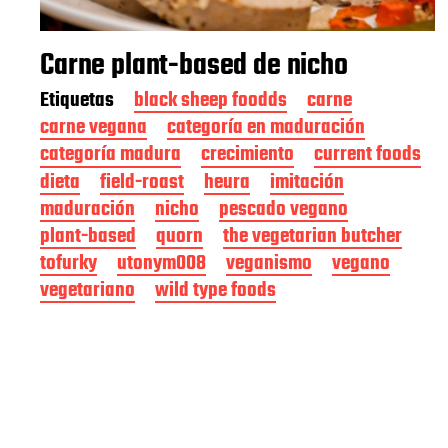
Carne plant-based de nicho
Etiquetas
black sheep foodds
carne
carne vegana
categoría en maduración
categoría madura
crecimiento
current foods
dieta
field-roast
heura
imitación
maduración
nicho
pescado vegano
plant-based
quorn
the vegetarian butcher
tofurky
utonym008
veganismo
vegano
vegetariano
wild type foods