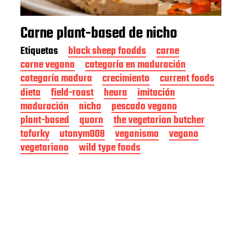
Carne plant-based de nicho
Etiquetas
black sheep foodds
carne
carne vegana
categoría en maduración
categoría madura
crecimiento
current foods
dieta
field-roast
heura
imitación
maduración
nicho
pescado vegano
plant-based
quorn
the vegetarian butcher
tofurky
utonym008
veganismo
vegano
vegetariano
wild type foods