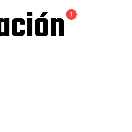
ración
1