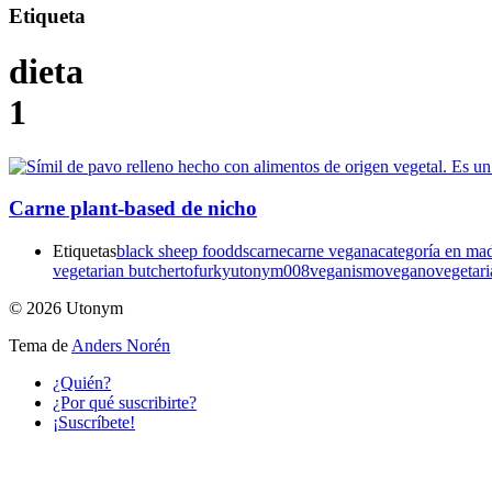
Etiqueta
dieta
1
Carne plant-based de nicho
Etiquetas
black sheep foodds
carne
carne vegana
categoría en ma
vegetarian butcher
tofurky
utonym008
veganismo
vegano
vegetar
© 2026 Utonym
Tema de
Anders Norén
¿Quién?
¿Por qué suscribirte?
¡Suscríbete!