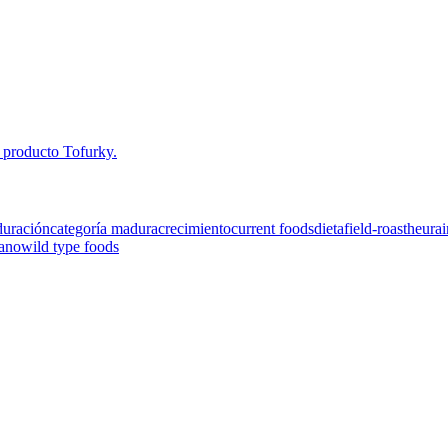
duración
categoría madura
crecimiento
current foods
dieta
field-roast
heura
iano
wild type foods