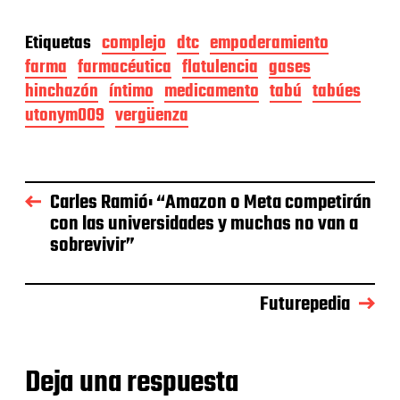
Etiquetas
complejo
dtc
empoderamiento
farma
farmacéutica
flatulencia
gases
hinchazón
íntimo
medicamento
tabú
tabúes
utonym009
vergüenza
Carles Ramió: “Amazon o Meta competirán
con las universidades y muchas no van a
sobrevivir”
Futurepedia
Deja una respuesta