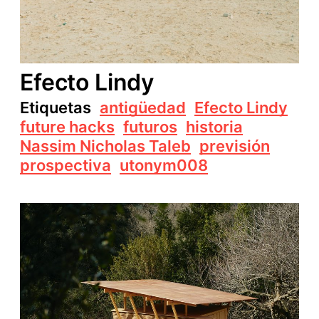
Efecto Lindy
Etiquetas
antigüedad
Efecto Lindy
future hacks
futuros
historia
Nassim Nicholas Taleb
previsión
prospectiva
utonym008