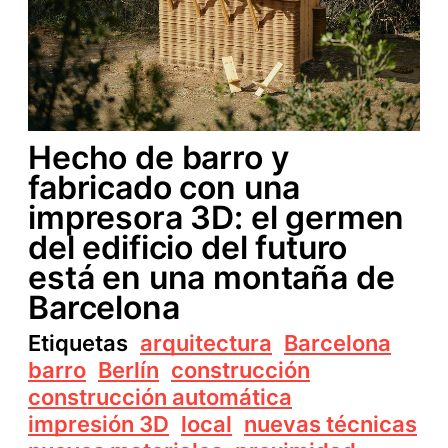
Hecho de barro y
fabricado con una
impresora 3D: el germen
del edificio del futuro
está en una montaña de
Barcelona
Etiquetas
arquitectura
Barcelona
barro
Berlín
construcción
construcción automática
impresión 3D
local
nuevas técnicas