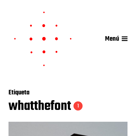
Menú
Etiqueta
whatthefont
1