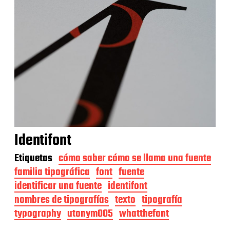
Identifont
Etiquetas
cómo saber cómo se llama una fuente
familia tipográfica
font
fuente
identificar una fuente
identifont
nombres de tipografías
texto
tipografía
typography
utonym005
whatthefont