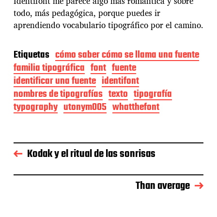
Identifont me parece algo más romántica y sobre
todo, más pedagógica, porque puedes ir
aprendiendo vocabulario tipográfico por el camino.
Etiquetas
cómo saber cómo se llama una fuente
familia tipográfica
font
fuente
identificar una fuente
identifont
nombres de tipografías
texto
tipografía
typography
utonym005
whatthefont
Kodak y el ritual de las sonrisas
Than average