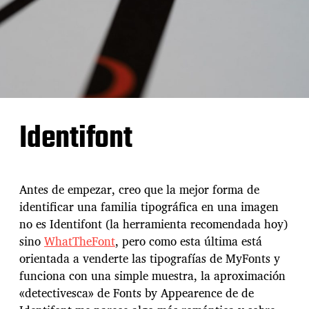
Identifont
Antes de empezar, creo que la mejor forma de
identificar una familia tipográfica en una imagen
no es Identifont (la herramienta recomendada hoy)
sino
WhatTheFont
, pero como esta última está
orientada a venderte las tipografías de MyFonts y
funciona con una simple muestra, la aproximación
«detectivesca» de Fonts by Appearence de de