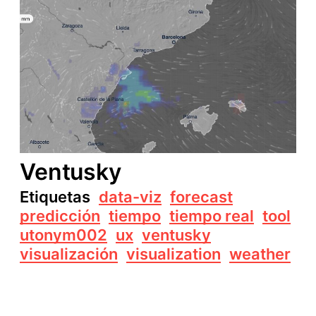
Ventusky
Etiquetas
data-viz
forecast
predicción
tiempo
tiempo real
tool
utonym002
ux
ventusky
visualización
visualization
weather