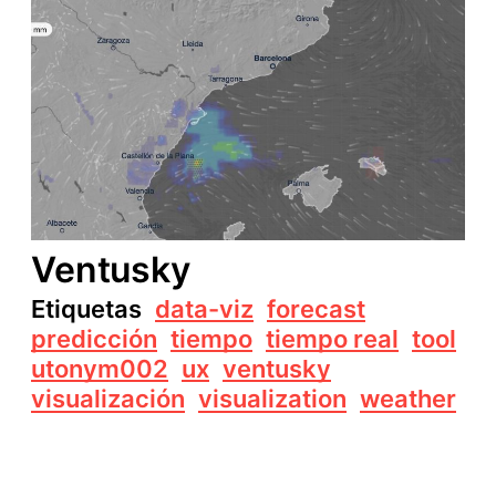
Ventusky
Etiquetas
data-viz
forecast
predicción
tiempo
tiempo real
tool
utonym002
ux
ventusky
visualización
visualization
weather