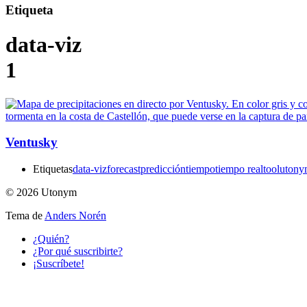
Etiqueta
data-viz
1
Ventusky
Etiquetas
data-viz
forecast
predicción
tiempo
tiempo real
tool
utony
© 2026 Utonym
Tema de
Anders Norén
¿Quién?
¿Por qué suscribirte?
¡Suscríbete!