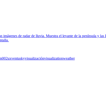
m002
ux
ventusky
visualización
visualization
weather