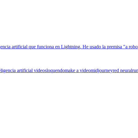
eligencia artificial videos
loquendo
make a video
midjourney
red neural
ru