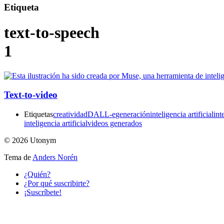
Etiqueta
text-to-speech
1
Text-to-video
Etiquetas
creatividad
DALL-e
generación
inteligencia artificial
int
inteligencia artificial
videos generados
© 2026 Utonym
Tema de
Anders Norén
¿Quién?
¿Por qué suscribirte?
¡Suscríbete!