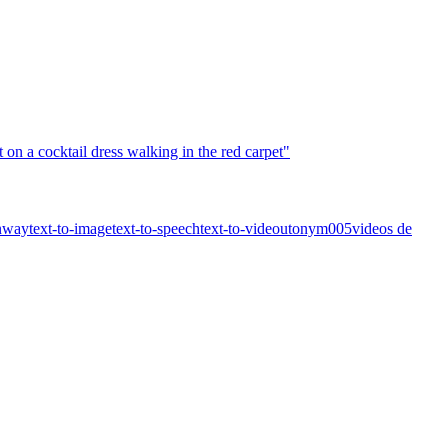
nway
text-to-image
text-to-speech
text-to-video
utonym005
videos de