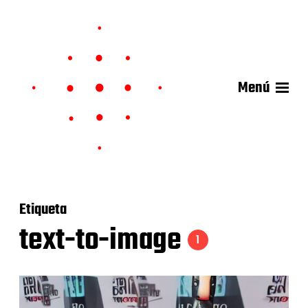
Menú
Etiqueta
text-to-image
1