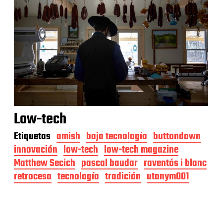
Low-tech
Etiquetas
amish
baja tecnología
buttondown
innovación
low-tech
low-tech magazine
Matthew Secich
pascal baudar
raventós i blanc
retroceso
tecnología
tradición
utonym001