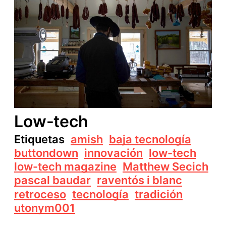
Low-tech
Etiquetas
amish
baja tecnología
buttondown
innovación
low-tech
low-tech magazine
Matthew Secich
pascal baudar
raventós i blanc
retroceso
tecnología
tradición
utonym001