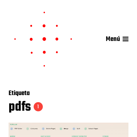
Menú
Etiqueta
pdfs
1