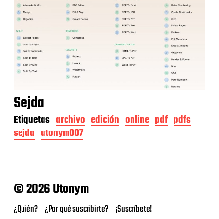
Sejda
Etiquetas
archivo
edición
online
pdf
pdfs
sejda
utonym007
© 2026 Utonym
¿Quién?
¿Por qué suscribirte?
¡Suscríbete!