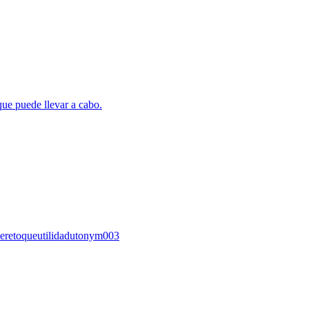
ne
retoque
utilidad
utonym003