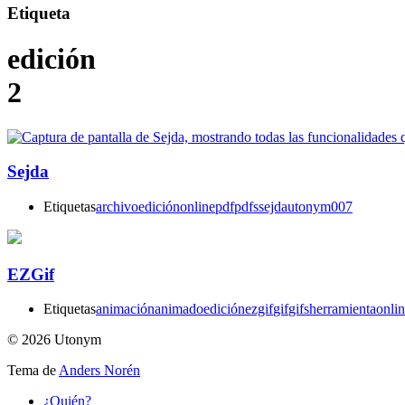
Etiqueta
edición
2
Sejda
Etiquetas
archivo
edición
online
pdf
pdfs
sejda
utonym007
EZGif
Etiquetas
animación
animado
edición
ezgif
gif
gifs
herramienta
onli
© 2026 Utonym
Tema de
Anders Norén
¿Quién?