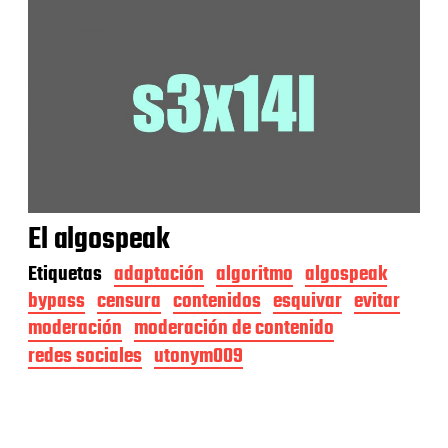
El algospeak
Etiquetas
adaptación
algoritmo
algospeak
bypass
censura
contenidos
esquivar
evitar
moderación
moderación de contenido
redes sociales
utonym009