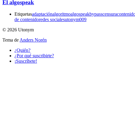
El algospeak
Etiquetas
adaptación
algoritmo
algospeak
bypass
censura
contenid
de contenido
redes sociales
utonym009
© 2026 Utonym
Tema de
Anders Norén
¿Quién?
¿Por qué suscribirte?
¡Suscríbete!