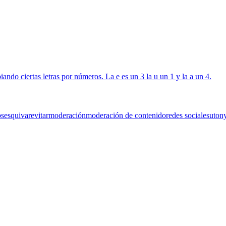
os
esquivar
evitar
moderación
moderación de contenido
redes sociales
uton