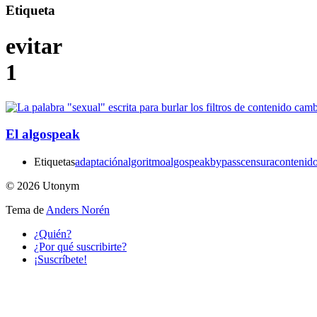
Etiqueta
evitar
1
El algospeak
Etiquetas
adaptación
algoritmo
algospeak
bypass
censura
contenid
© 2026 Utonym
Tema de
Anders Norén
¿Quién?
¿Por qué suscribirte?
¡Suscríbete!