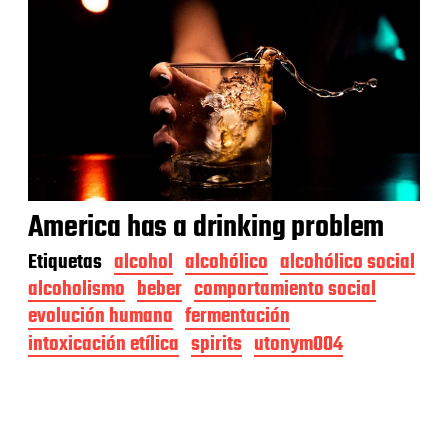
America has a drinking problem
Etiquetas
alcohol
alcohólico
alcohólico social
alcoholismo
beber
comportamiento social
evolución humana
fermentación
intoxicación etílica
spirits
utonym004