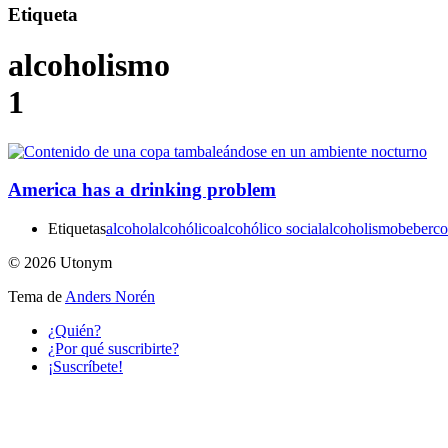
Etiqueta
alcoholismo
1
America has a drinking problem
Etiquetas
alcohol
alcohólico
alcohólico social
alcoholismo
beber
co
© 2026 Utonym
Tema de
Anders Norén
¿Quién?
¿Por qué suscribirte?
¡Suscríbete!