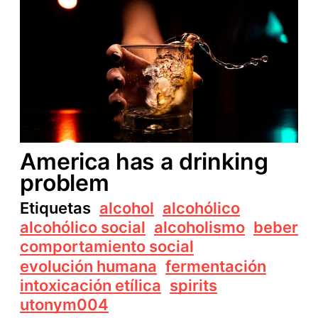
America has a drinking
problem
Etiquetas
alcohol
alcohólico
alcohólico social
alcoholismo
beber
comportamiento social
evolución humana
fermentación
intoxicación etílica
spirits
utonym004