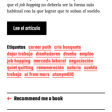
que el
job hopping
no debería ser la forma más
habitual con la que lograr que te suban el sueldo.
Lee el artículo
Etiquetas
career path
cris busquets
dejar trabajo
diseñadores
diseño
empleo
job hopping
mercado laboral
negociación
quiet quitting
remuneración
salario
sueldo
trabajo
ui from mars
utonym010
Recommend me a book