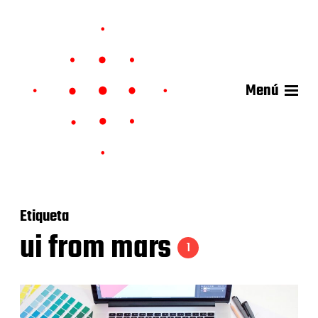
Menú
Etiqueta
ui from mars
1