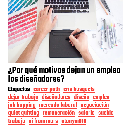
¿Por qué motivos dejan un empleo
los diseñadores?
Etiquetas
career path
cris busquets
dejar trabajo
diseñadores
diseño
empleo
job hopping
mercado laboral
negociación
quiet quitting
remuneración
salario
sueldo
trabajo
ui from mars
utonym010