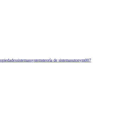
ropiedades
sistemas
systems
teoría de sistemas
utonym007