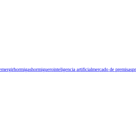
emergir
hormigas
hormiguero
inteligencia artificial
mercado de premisas
p