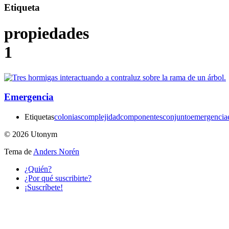
Etiqueta
propiedades
1
Emergencia
Etiquetas
colonias
complejidad
componentes
conjunto
emergencia
© 2026 Utonym
Tema de
Anders Norén
¿Quién?
¿Por qué suscribirte?
¡Suscríbete!