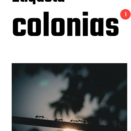
colonias
1