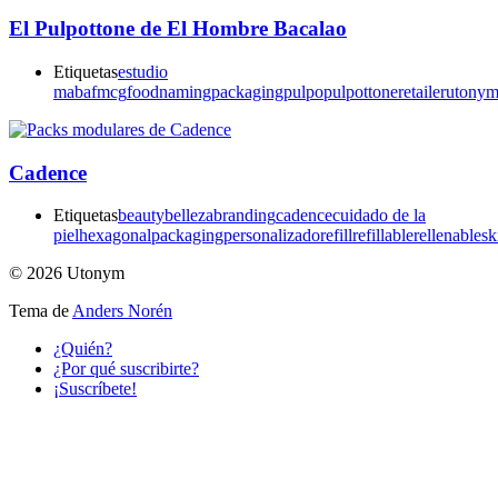
El Pulpottone de El Hombre Bacalao
Etiquetas
estudio
maba
fmcg
food
naming
packaging
pulpo
pulpottone
retailer
utony
Cadence
Etiquetas
beauty
belleza
branding
cadence
cuidado de la
piel
hexagonal
packaging
personalizado
refill
refillable
rellenable
sk
© 2026 Utonym
Tema de
Anders Norén
¿Quién?
¿Por qué suscribirte?
¡Suscríbete!