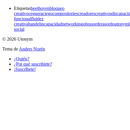
Etiquetas
beethoven
bloqueo
creativo
ceguera
ciego
compositories
creadores
creativos
discapaci
funcional
fluidez
creativa
handel
incapacidad
networking
obra
sordera
sordo
utonym
social
© 2026 Utonym
Tema de
Anders Norén
¿Quién?
¿Por qué suscribirte?
¡Suscríbete!